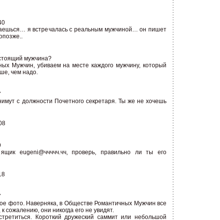
40
баешься… я встречалась с реальным мужчиной… он пишет
опозже..
2
астоящий мужчина?
ых Мужчин, убиваем на месте каждого мужчину, который
ше, чем надо.
7
нимут с должности Почетного секретаря. Ты же не хочешь
08
9
ящик eugeni@ччччч.чч, проверь, правильно ли ты его
18
7
ное фото. Наверняка, в Обществе Романтичных Мужчин все
 к сожалению, они никогда его не увидят.
стретиться. Короткий дружеский саммит или небольшой