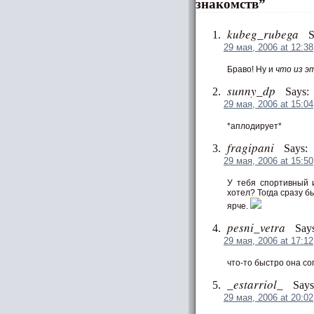
знакомств”
kubeg_rubega
S
29 мая, 2006 at 12:38
Браво! Ну и
что из э
sunny_dp
Says:
29 мая, 2006 at 15:04
*аплодирует*
fragipani
Says:
29 мая, 2006 at 15:50
У тебя спортивный 
хотел? Тогда сразу б
ярче.
pesni_vetra
Says
29 мая, 2006 at 17:12
что-то быстро она со
_estarriol_
Says
29 мая, 2006 at 20:02