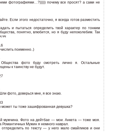
моими фотографиями…?))))) почему все просят? а сами не
4
йте. Если этого недостаточно, я всегда готов разместить
адать и пытаться определить твой характер по тонким
бщества, понятно, влюбится, но я буду непоколебим. Так
ч.чч
16
числить поименно..)
9
 Общества фото буду смотреть лично я. Остальные
ены к таинству не будут.
27
9
 Шли фото, доверься мне, я все знаю.
33
.) может ты тоже зашифрованная девушка?
5
й мужчина. Фото на дейтбае — мои. Анкета — тоже моя.
а Романтичных Мужин я немного наврал.
 отпределить по тексту — у него мало смайликов и они