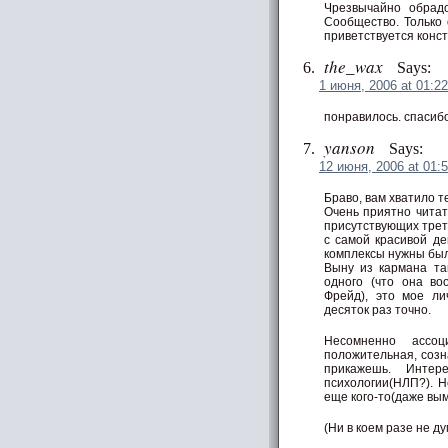
Чрезвычайно обрад
Сообщество. Только 
приветствуется конст
the_wax
Says:
1 июня, 2006 at 01:22
понравилось. спасибо
yanson
Says:
12 июня, 2006 at 01:
Браво, вам хватило 
Очень приятно читат
присутствующих трет
с самой красивой де
комплексы нужны был
Выну из кармана та
одного (что она во
Фрейд), это мое ли
десяток раз точно.
Несомненно ассо
положительная, созн
прикажешь. Инте
психологии(НЛП?). Н
еще кого-то(даже вы
(Ни в коем разе не д