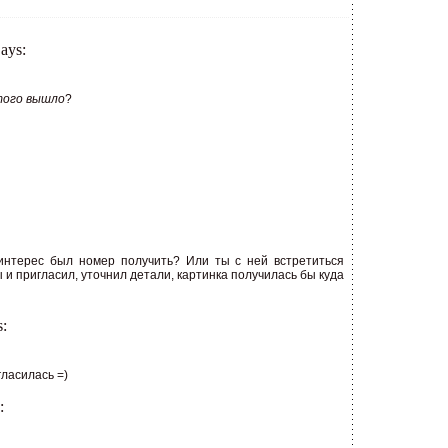
ays:
того вышло
?
интерес был номер получить? Или ты с ней встретиться
ы и пригласил, уточнил детали, картинка получилась бы куда
:
гласилась =)
: