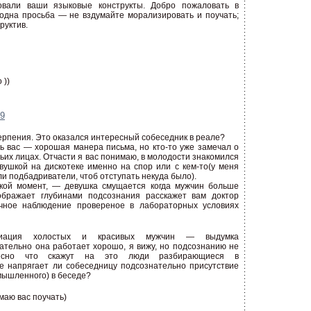
овали ваши языковые конструкты. Добро пожаловать в
одна просьба — не вздумайте морализировать и поучать;
руктив.
 ))
59
терпения. Это оказался интересный собеседник в реале?
ь вас — хорошая манера письма, но кто-то уже замечал о
ьих лицах. Отчасти я вас понимаю, в молодости знакомился
вушкой на дискотеке именно на спор или с кем-то(у меня
и подбадриватели, чтоб отступать некуда было).
кой момент, — девушка смущается когда мужчин больше
ображает глубинами подсознания расскажет вам доктор
чное наблюдение провереное в лабораторных условиях
циация холостых и красивых мужчин — выдумка
ательно она работает хорошо, я вижу, но подсознанию не
ресно что скажут на это люди разбирающиеся в
е напрягает ли собеседницу подсознательно присутствие
мышленного) в беседе?
умаю вас поучать)