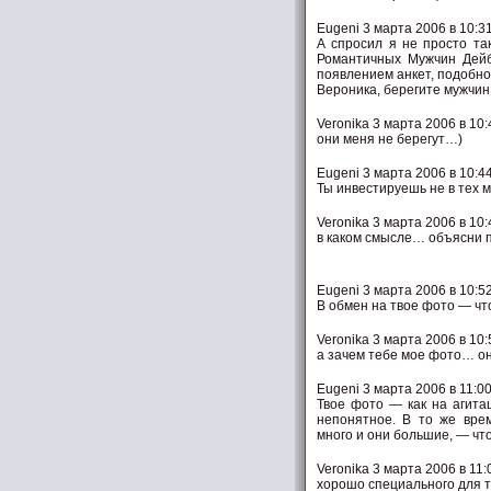
Eugeni 3 марта 2006 в 10:3
А спросил я не просто та
Романтичных Мужчин Дей
появлением анкет, подобно
Вероника, берегите мужчин
Veronika 3 марта 2006 в 10:
они меня не берегут…)
Eugeni 3 марта 2006 в 10:4
Ты инвестируешь не в тех 
Veronika 3 марта 2006 в 10:
в каком смысле… объясни п
Eugeni 3 марта 2006 в 10:5
В обмен на твое фото — ч
Veronika 3 марта 2006 в 10:
а зачем тебе мое фото… оно
Eugeni 3 марта 2006 в 11:0
Твое фото — как на агита
непонятное. В то же вре
много и они большие, — чт
Veronika 3 марта 2006 в 11:
хорошо специального для 