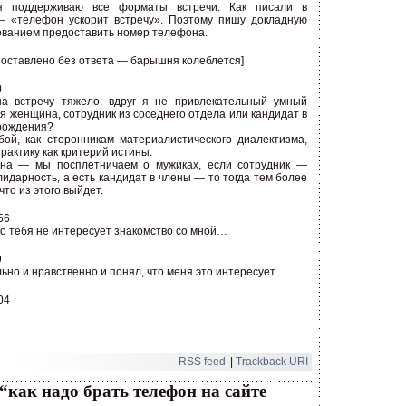
я поддерживаю все форматы встречи. Как писали в
— «телефон ускорит встречу». Поэтому пишу докладную
бованием предоставить номер телефона.
 оставлено без ответа — барышня колеблется]
0
а встречу тяжело: вдруг я не привлекательный умный
я женщина, сотрудник из соседнего отдела или кандидат в
рождения?
ой, как сторонникам материалистического диалектизма,
рактику как критерий истины.
ина — мы посплетничаем о мужиках, если сотрудник —
идарность, а есть кандидат в члены — то тогда тем более
что из этого выйдет.
56
л, что тебя не интересует знакомство со мной…
9
ьно и нравственно и понял, что меня это интересует.
04
RSS
feed
|
Trackback
URI
“как надо брать телефон на сайте