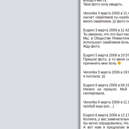
всегда к месту.
Твои фото хочу увидеть.
Veronika 3 марта 2006 в 11:
насчет смайликов ты оши
много смайликов..))) фото п
Eugeni 3 марта 2006 в 11:4
Ты уверена, что это был н
Мы, в Обществе Романтичн
использует смайликов боль
Жду фото.
Eugeni 5 марта 2006 в 10:5
Пришли фото, а то меня с
причинить мне боль
Veronika 5 марта 2006 в 19:
я послала..)))
Eugeni 6 марта 2006 в 09:1
Ничего не пришло. Мой 
скопировала.
Veronika 6 марта 2006 в 11:
пробуй еще раз…)
Eugeni 6 марта 2006 в 12:1
Коллега, у вас замечатель
бы жутко обрадовались. Но,
А вот нам я предлагаю в