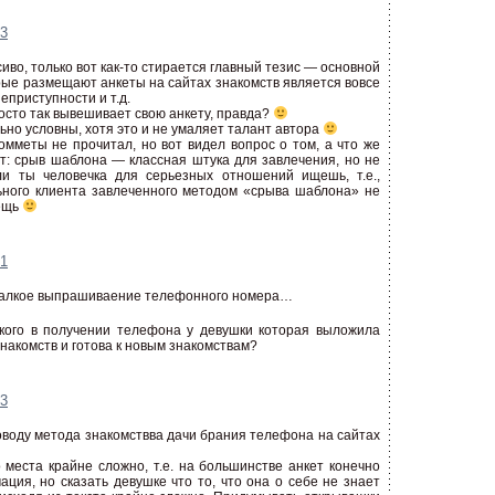
03
асиво, только вот как-то стирается главный тезис — основной
рые размещают анкеты на сайтах знакомств является вовсе
еприступности и т.д.
росто так вывешивает свою анкету, правда?
ьно условны, хотя это и не умаляет талант автора
 комметы не прочитал, но вот видел вопрос о том, а что же
от: срыв шаблона — классная штука для завлечения, но не
ли ты человечка для серьезных отношений ищешь, т.е.,
ного клиента завлеченного методом «срыва шаблона» не
вещь
31
 жалкое выпрашиваение телефонного номера…
ского в получении телефона у девушки которая выложила
знакомств и готова к новым знакомствам?
23
оводу метода знакомствва дачи брания телефона на сайтах
о места крайне сложно, т.е. на большинстве анкет конечно
ция, но сказать девушке что то, что она о себе не знает