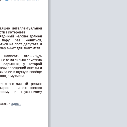
вящен интеллектуальной
ств в интернете.
ядочный человек должен
пару раз жениться,
ться на пост депутата и
чку анкет для знакомств.
е написать что-нибудь
бы с вами сильно захотела
ся барышня, у которой
ысяч посещений анкеты и
рыла ее в шутку и вообще
шня, а мужчина.
ря, это отличный тренинг
арого залежавшегося
епому и глухонемому
смотри
здесь.