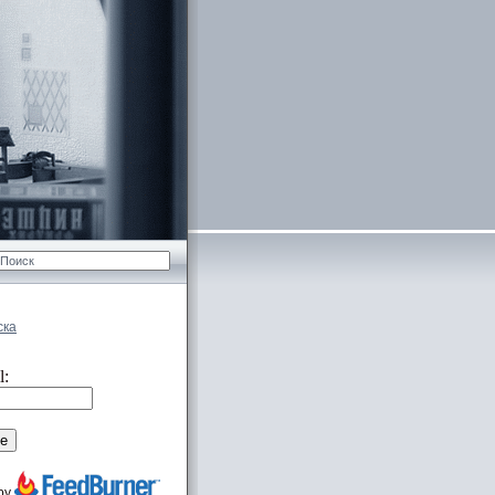
ска
l:
 by