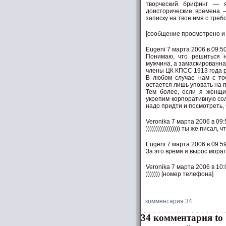
творческий брифинг — 
доисторические времена 
записку на твое имя с тре
[сообщение просмотрено и
Eugeni 7 марта 2006 в 09:5
Понимаю, что решиться н
мужчина, а замаскированна
члены ЦК КПСС 1913 года 
В любом случае нам с тоб
остается лишь уповать на п
Тем более, если я женщ
укрепим корпоративную сол
надо придти и посмотреть, 
Veronika 7 марта 2006 в 09:
))))))))))))))))) ты же писа
Eugeni 7 марта 2006 в 09:5
За это время я вырос морал
Veronika 7 марта 2006 в 10:
))))))) [номер телефона]
комментария 34
34 комментария to 