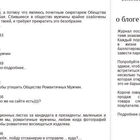
1
к, а потмоу что являюсь почетным секретарем Обещства
о блоге
бая. Сбившиеся в общество мужчины крайне озабочены
 твоей, и требуют прекратить это безобразие.
.
Журнал пос
43
теме знаком
Каждый пор
в жизни 
баллотирова
4
завести паро
мужчин
Попробуйт
49
эдакое, что
о-подробнее..
встретить
несколько т
которая отк
2
это не бары
тобы утешить Общество Романтичных Мужчин.
Короче гово
56
продаж ст
 же на сайте есть))))?
товара сл
покупателю.
0
Подробнее 
ционных листах за кандидата в президенты: маленькое и
мя мы, романтичные мужчины, любим когда фотографий
обы романтично восхищаться издалека.
06
тебя.. пойду отсканирую и отправлю… куда?…