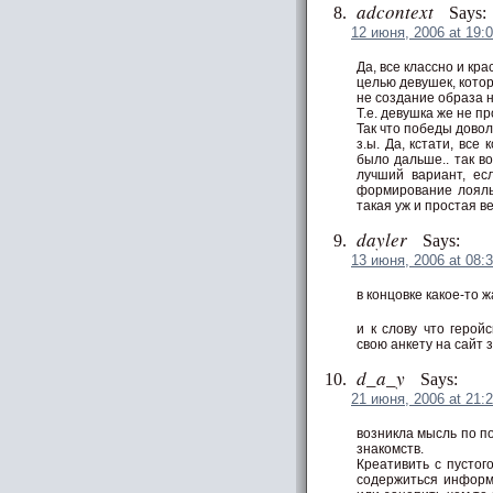
adcontext
Says:
12 июня, 2006 at 19:
Да, все классно и кр
целью девушек, кото
не создание образа н
Т.е. девушка же не п
Так что победы довол
з.ы. Да, кстати, все
было дальше.. так в
лучший вариант, ес
формирование лояль
такая уж и простая 
dayler
Says:
13 июня, 2006 at 08:
в концовке какое-то
и к слову что герой
свою анкету на сайт 
d_a_y
Says:
21 июня, 2006 at 21:
возникла мысль по п
знакомств.
Креативить с пустог
содержиться информа