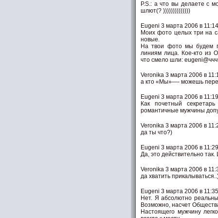
P.S.: а что вы делаете с 
шлют(? ))))))))))))))
Eugeni 3 марта 2006 в 11:1
Моих фото целых три на са
новые.
На твои фото мы будем г
линиям лица. Кое-кто из О
что смело шли: eugeni@ччч
Veronika 3 марта 2006 в 11:
а кто «Мы»—- можешь пере
Eugeni 3 марта 2006 в 11:1
Как почетный секретарь
романтичные мужчины допущ
Veronika 3 марта 2006 в 11:
да ты что?)
Eugeni 3 марта 2006 в 11:2
Да, это действительно так.
Veronika 3 марта 2006 в 11:
да хватить прикалываться.
Eugeni 3 марта 2006 в 11:3
Нет. Я абсолютно реальны
Возможно, насчет Обществ
Настоящего мужчину легко